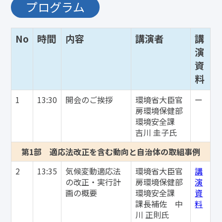
プログラム
No
時間
内容
講演者
講
演
資
料
1
13:30
開会のご挨拶
環境省大臣官
ー
房環境保健部
環境安全課
吉川 圭子氏
第1部 適応法改正を含む動向と自治体の取組事例
2
13:35
気候変動適応法
環境省大臣官
講
の改正・実行計
房環境保健部
演
画の概要
環境安全課
資
課長補佐 中
料
川 正則氏