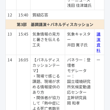
浅田 佳津雄氏
12
15:40
質疑応答
第3部 基調講演＋パネルディスカッション
13
15:45
気象情報の見方
気象キャスタ
講
と暑さを伝える
ー
演
工夫
井田 寛子氏
資
料
14
16:05
【パネルディス
パネラー：登
ー
カッションテー
壇者
マ】
モデレータ
・現場で感じる
ー：
課題、現場が求
国立環境研究
める情報提供の
所気候変動適
あり方
応センター
・関係者が協力
主幹研究員
して「熱中症に
岡 和孝
よる死亡者数半