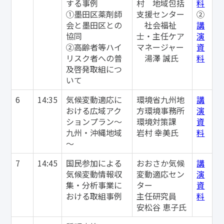
する事例
村 地域包括
料
①墨田区薬剤師
支援センター
②
会と墨田区との
社会福祉
講
協同
士・主任ケア
演
②高齢者等ハイ
マネージャー
資
リスク者への普
湯澤 誠氏
料
及啓発取組につ
いて
6
14:35
気候変動適応に
環境省九州地
講
おける広域アク
方環境事務所
演
ションプラン～
環境対策課
資
九州・沖縄地域
岩村 幸美氏
料
～
7
14:45
国民参加による
おおさか気候
講
気候変動情報収
変動適応セン
演
集・分析事業に
ター
資
おける取組事例
主任研究員
料
安松谷 恵子氏