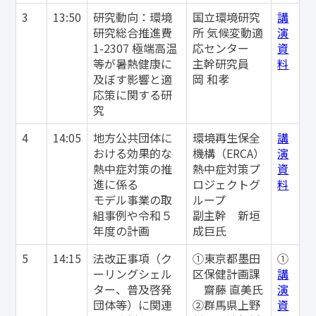
3
13:50
研究動向：環境
国立環境研究
講
研究総合推進費
所 気候変動適
演
1-2307 極端高温
応センター
資
等が暑熱健康に
主幹研究員
料
及ぼす影響と適
岡 和孝
応策に関する研
究
4
14:05
地方公共団体に
環境再生保全
講
おける効果的な
機構（ERCA）
演
熱中症対策の推
熱中症対策プ
資
進に係る
ロジェクトグ
料
モデル事業の取
ループ
組事例や令和５
副主幹 新垣
年度の計画
成巨氏
5
14:15
法改正事項（ク
①東京都墨田
①
ーリングシェル
区保健計画課
講
ター、普及啓発
齋藤 直美氏
演
団体等）に関連
②群馬県上野
資