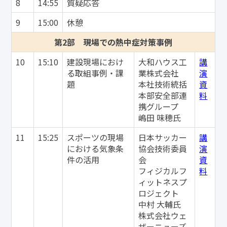
8
14:55
質疑応答
9
15:00
休憩
第2部 現場での熱中症対策事例
10
15:10
建設現場におけ
大和ハウス工
講
る取組事例・課
業株式会社
演
題
本社技術統括
資
本部安全部連
料
携グループ
嶋田 味穂氏
11
15:25
スポーツの現場
日本サッカー
講
における気象条
協会技術委員
演
件の活用
会
資
フィジカルフ
料
ィットネスプ
ロジェクト
中村 大輔氏
株式会社ウェ
ザーニューズ