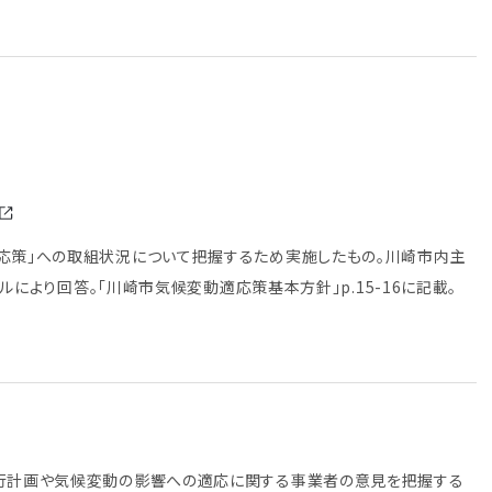
応策」への取組状況について把握するため実施したもの。川崎市内主
ールにより回答。「川崎市気候変動適応策基本方針」p.15-16に記載。
実行計画や気候変動の影響への適応に関する事業者の意見を把握する