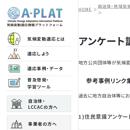
自治体・地域気
HOME
＞
＞
アンケート
気候変動適応とは
適応しよう
地方公共団体等が気候変
適応事例・データ
参考事例リンク
普及啓発・
学習ツール
過去に地方自治体等にお
自治体・
LCCACの方へ
1)住民意識アンケー
事業者の方へ