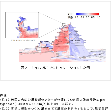
図２ しゃちほこでシミュレーションした例
脚注
（注１） 米国の合同台風警報センターが分類している最大強度階級super-
typhoon(130kts(≒66.9m/s)以上)の日本語訳。
（注２） 実際に模型をつくり、風を当てて風圧の測定をするもので、風荷重評