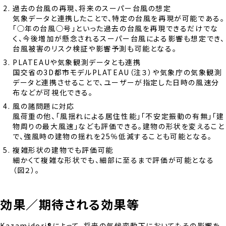
過去の台風の再現、将来のスーパー台風の想定
気象データと連携したことで、特定の台風を再現が可能である。
「◯年の台風◯号」といった過去の台風を再現できるだけでな
く、今後増加が懸念されるスーパー台風による影響も想定でき、
台風被害のリスク検証や影響予測も可能となる。
PLATEAUや気象観測データとも連携
国交省の3D都市モデルPLATEAU（注３）や気象庁の気象観測
データと連携させることで、ユーザーが指定した日時の風速分
布などが可視化できる。
風の諸問題に対応
風荷重の他、「風揺れによる居住性能」「不安定振動の有無」「建
物周りの最大風速」なども評価できる。建物の形状を変えること
で、強風時の建物の揺れを25％低減することも可能となる。
複雑形状の建物でも評価可能
細かくて複雑な形状でも、細部に至るまで評価が可能となる
（図２）。
効果／期待される効果等
Kazamidori®によって、将来の気候変動下においてもその影響を