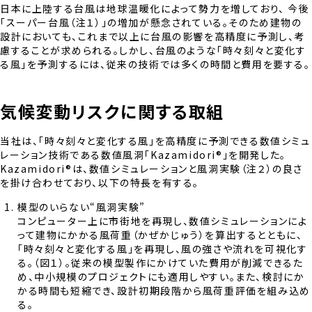
日本に上陸する台風は地球温暖化によって勢力を増しており、 今後
「スーパー台風（注１）」の増加が懸念されている。そのため建物の
設計においても、これまで以上に台風の影響を高精度に予測し、考
慮することが求められる。しかし、台風のような「時々刻々と変化す
る風」を予測するには、従来の技術では多くの時間と費用を要する。
気候変動リスクに関する取組
当社は、「時々刻々と変化する風」を高精度に予測できる数値シミュ
レーション技術である数値風洞「Kazamidori®」を開発した。
Kazamidori®は、数値シミュレーションと風洞実験（注２）の良さ
を掛け合わせており、以下の特長を有する。
模型のいらない“風洞実験”
コンピューター上に市街地を再現し、数値シミュレーションによ
って建物にかかる風荷重（かぜかじゅう）を算出するとともに、
「時々刻々と変化する風」を再現し、風の強さや流れを可視化す
る。（図１）。従来の模型製作にかけていた費用が削減できるた
め、中小規模のプロジェクトにも適用しやすい。また、検討にか
かる時間も短縮でき、設計初期段階から風荷重評価を組み込め
る。