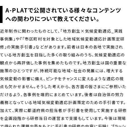
A-PLATで公開されている様々なコンテンツ
への関わりについて教えてください。
近年制作に関わったものとして、「地方創生×気候変動適応_実践
事例集」や『「市区町村を対象とした地域気候変動適応計画策定研
修」の実施手引書』などがあります。前者は日本の各地で実施され
ている地方創生を目指した多くの取り組みのうち、気候変動適応の
観点から再評価した事例を集めたものです。地方創生は国の重要な
施策のひとつですが、持続可能な地域・社会の発展には、増大する
気候変動の影響に備え、ピンチをチャンスに変えるような適応の視
点も欠かせません。そうした考えから、各方面の皆さまにご参照いた
だけるよう、各事例を端的にまとめています。後者は自治体の努力
義務となっている地域気候変動適応計画策定のための手引書です。
加えて、実際に都道府県の担当者が手引書を使用して実施する研
を企画段階から研修当日の運営まで支援もしています。今後は現場
で得られた課題や声をもとに手引書や研修の内容に反映しブラッシ