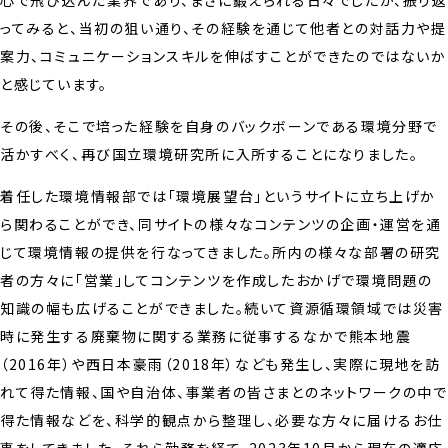
ってみると、当初の狙い通り、その経験を通じて他者との対話力や提
案力、コミュニケーションスキルを伸ばすことができたのではないか
と感じています。
その後、そこで培った経験を自身のバックボーンである環境分野で
活かすべく、再び国立環境研究所に入所することになりました。
着任した環境情報部では「環境展望台」というサイトに立ち上げか
ら関わることができ、同サイトの様々なコンテンツの企画・運営を通
じて環境情報の提供を行なってきました。所内の様々な部署の研究
者の方々に「営業」してコンテンツを作成したおかげで環境問題の
知識の幅も広げることができました。続いて資源循環領域では災害
時に発生する廃棄物に関する業務に従事するなかで熊本地震
（2016年）や西日本豪雨（2018年）なども発生し、実際に現地を訪
れて得た情報、国や自治体、事業者の皆さまとのネットワークの中で
得た情報などを、科学的観点から整理し、必要な方々に届けるお仕
事をしてきました。それら勤務を経て、2023年10月から現在の適応