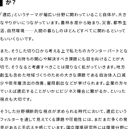
か？
「適応」というテーマが幅広い分野に関わっていること自体が、大き
なやりがいにつながっています。農林水産から始まり、災害、都市生
活、自然環境……人間の暮らしのほとんどすべてに関わるといって
もいいくらいです。
また、そうした切り口から考える上で私たちのカウンターパートとな
る方々がお持ちの関心や解決すべき課題にも目を向けることが大
切で、そうなると考慮すべきことは限りなく拡がっていきます。地方
創生も含めた地域づくりのための大きな課題である自治体人口減
少や若年層流出の改善、雇用創出などが挙げられます。企業の方々
でいえば適応することがいかにビジネス機会に繋がるか、といった
視点も大切です。
そうした分野横断的な視点が求められる時代において、適応という
フィルターを通して見えてくる課題や可能性には、まだまだ多くの発
見があると手応えを感じています。国立環境研究所には環境分野に