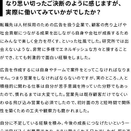
なり思い切ったご決断のように感じますが、
実際に働いてみていかがでしたか？
転職先は人材採用のための広告を扱う企業で、顧客の売り上げや
社会貢献につながる成果を出しながら自身や会社が成長するため
にみんなで楽しく全力を尽くす、といった社風でした。研究所では出
会えないような、非常に多様でエネルギッシュな方々と接すること
ができ、とても刺激的で面白い経験をしました。
広告を作成するには自身やチームで案件をとってこなければなりま
せん。つまり営業をしなければならないのですが、実のところ、人と
積極的に関わる仕事は自分が苦手意識を持っていた分野でもあっ
たので、慣れるまでは大変でした。営業先は既存顧客だけでなくい
わゆる飛び込み営業も必須でしたので、初対面の方と短時間で関係
性を築くための工夫や観察力も磨かれました。
自分に不足している経験を積み、今後の成長につなげたいという一
心で飛び込んだ業界であり、まさに鍛えられる日々でしたが、振り返