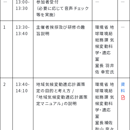
―
13:00-
参加者受付
―
―
13:30
（必要に応じて音声チェック
等を実施）
1
13:30-
主催者挨拶及び研修の趣
環境省 地
―
13:40
旨説明
球環境局
総務課 気
候変動科
学・適応
室
室長 羽井
佐 幸宏氏
2
13:40-
地域気候変動適応計画策
環境省 地
資
14:10
定の目的と考え方 /
球環境局
料
「地域気候変動適応計画策
総務課 気
定マニュアル」の説明
候変動科
学・適応
室
室長補佐
秋山 奈々