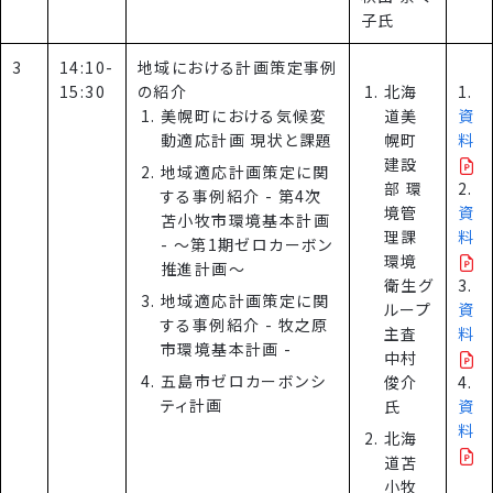
子氏
3
14:10-
地域における計画策定事例
15:30
の紹介
北海
1.
美幌町における気候変
道美
資
動適応計画 現状と課題
幌町
料
建設
地域適応計画策定に関
部 環
2.
する事例紹介 - 第4次
境管
資
苫小牧市環境基本計画
理課
料
- ～第1期ゼロカーボン
環境
推進計画～
衛生グ
3.
地域適応計画策定に関
ループ
資
する事例紹介 - 牧之原
主査
料
市環境基本計画 -
中村
五島市ゼロカーボンシ
俊介
4.
ティ計画
氏
資
料
北海
道苫
小牧