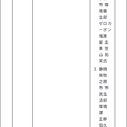
市 環
境衛
生部
ゼロカ
ーボン
推進
室 主
事 笠
山 拓
実氏
静岡
県牧
之原
市 市
民生
活部
環境
課
主幹
知久