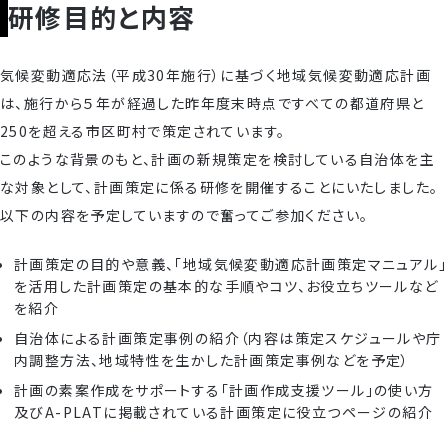
研修目的と内容
気候変動適応法（平成30年施行）に基づく地域気候変動適応計画
は、施行から５年が経過した昨年度末時点ですべての都道府県と
250を超える市区町村で策定されています。
このような背景のもと、計画の新規策定を検討している自治体を主
な対象として、計画策定に係る研修を開催することにいたしました。
以下の内容を予定していますので奮ってご参加ください。
計画策定の目的や意義、「地域気候変動適応計画策定マニュアル」
を活用した計画策定の基本的な手順やコツ、お役立ちツールなど
を紹介
自治体による計画策定事例の紹介（内容は策定スケジュールや庁
内調整方法、地域特性を生かした計画策定事例などを予定）
計画の素案作成をサポートする「計画作成支援ツール」の使い方
及びA-PLATに掲載されている計画策定に役立つページの紹介