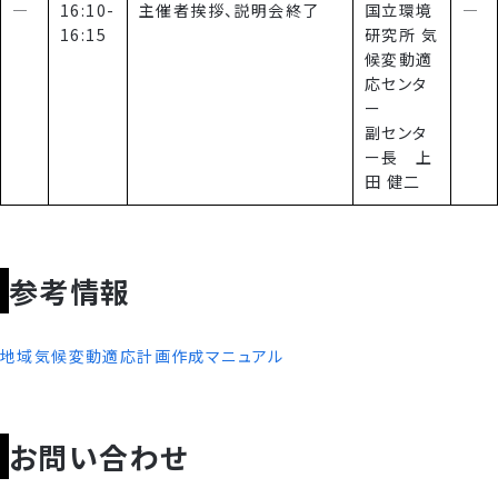
―
16:10-
主催者挨拶、説明会終了
国立環境
―
16:15
研究所 気
候変動適
応センタ
ー
副センタ
ー長 上
田 健二
参考情報
地域気候変動適応計画作成マニュアル
お問い合わせ