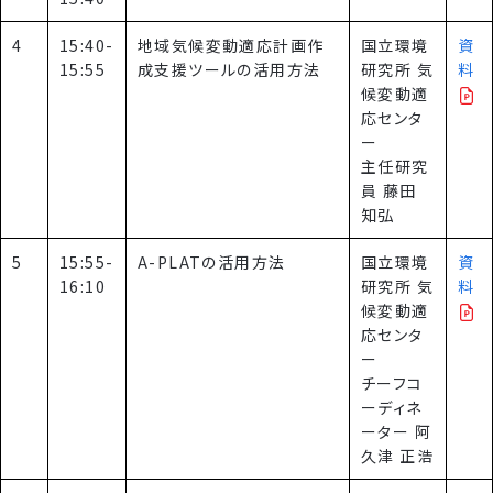
4
15:40-
地域気候変動適応計画作
国立環境
資
15:55
成支援ツールの活用方法
研究所 気
料
候変動適
応センタ
ー
主任研究
員 藤田
知弘
5
15:55-
A-PLATの活用方法
国立環境
資
16:10
研究所 気
料
候変動適
応センタ
ー
チーフコ
ーディネ
ーター 阿
久津 正浩