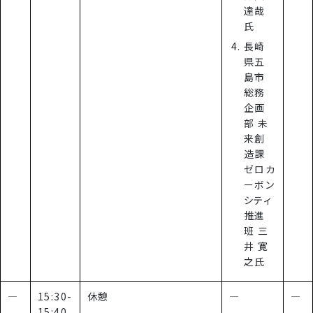
達哉
氏
長崎
県五
島市
総務
企画
部 未
来創
造課
ゼロカ
ーボン
シティ
推進
班 三
井 寛
之氏
―
15:30-
休憩
―
―
15:40