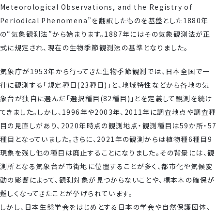
Meteorological Observations, and the Registry of
Periodical Phenomena”を翻訳したものを基盤とした1880年
の“気象観測法”から始まります。1887年にはその気象観測法が正
式に規定され、現在の生物季節観測法の基準となりました。
気象庁が1953年から行ってきた生物季節観測では、日本全国で一
律に観測する「規定種目(23種目)」と、地域特性などから各地の気
象台が独自に選んだ「選択種目(82種目)」とを定義して観測を続け
てきました。しかし、1996年や2003年、2011年に調査地点や調査種
目の見直しがあり、2020年時点の観測地点・観測種目は59か所・57
種目となっていました。さらに、2021年の観測からは植物種6種目9
現象を残し他の種目は廃止することになりました。その背景には、観
測所となる気象台が市街地に位置することが多く、都市化や気候変
動の影響によって、観測対象が見つからないことや、標本木の確保が
難しくなってきたことが挙げられています。
しかし、日本生態学会をはじめとする日本の学会や自然保護団体、