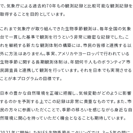
で、気象庁による過去約70年もの観測記録と比較可能な観測記録を
取得することを目的としています。
これまで気象庁が取り組んできた生物季節観測は、毎年全国の気象
台で一貫した基準で観測を行うという非常に緻密な記録でした。こ
れを継続する新たな観測体制の構築には、市民の皆様と連携する以
外に方法はありません。事実、アメリカやヨーロッパで行われている
生物季節に関する長期観測体制は、年間何千人ものボランティア市
民調査員と連携して観測を行っています。それを日本でも実現させる
ことが本プログラムの目標です。
日本の豊かな自然環境を正確に把握し、気候変動がどのように影響
するのかを予測する上でこの記録は非常に貴重なものです。また、市
民の方々に参画いただくことで、季節の移ろいを感じながら身近な自
然環境に関心を持っていただく機会となることも期待しています。
2021年に開始したNIES生物季節モニタリングでは、3－5年の間に