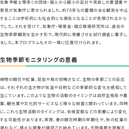
気象予報士等多くの団体・個人から縮小の反対や見直しの要望書や
意見が気象庁に寄せられました。約70年もの蓄積のある観測を中止
することは学術的にも社会的にも損失となることが危惧されるから
でした。それを受けて、気象庁・環境省・国立環境研究所は、過去の
生物季節観測を生かす形で、現代的に発展させる試行調査に着手し
ました。本プログラムもその一環に位置付けられます。
生物季節モニタリングの意義
植物の開花や紅葉、昆虫や鳥の初鳴きなど、生物の季節ごとの反応
は、それぞれの生き物が気温や日照などの季節的な変化を感知して
生じています。このような生物の活動のタイミングは自然生態系や農
業、観光業や文化的サービスなど様々な側面と関わっています。同時
に、これら生物活動のタイミングは、気候変動などの影響により変化
する可能性があります。実際、春の開花時期の早期化や、秋の紅葉の
遅れなど、様々な現象が確認され始めています。生物季節を理解す