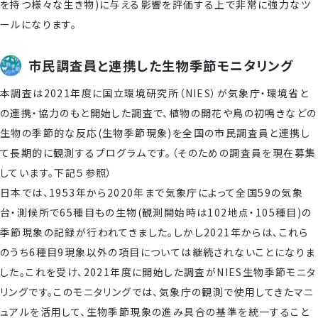
を持つ様々な生き物)に与える影響を評価する上で非常に強力なツ
ールになります。
市民調査員と連携した生物季節モニタリング
本調査は2021年度に国立環境研究所（NIES）が気象庁・環境省と
の連携・協力のもと開始した調査で、植物の開花や鳥の初鳴きなどの
生物の季節的な反応(生物季節現象)を全国の市民調査員と連携し
て長期的に観測するプログラムです。（そのための調査員を現在募集
しています。下記５参照）
日本では、1953年から2020年まで気象庁によって全国59の気象
台・測候所で65種目もの生物(観測開始時は102地点・105種目)の
季節現象の記録が行われてきました。しかし2021年からは、これら
のうち6種目9現象以外の項目については継続されないことになりま
した。これを受け、2021年度に開始した調査がNIES生物季節モニタ
リングです。このモニタリングでは、気象庁の観測で使用してきたマニ
ュアルを活用して、生物季節現象の進み具合の基準を統一すること