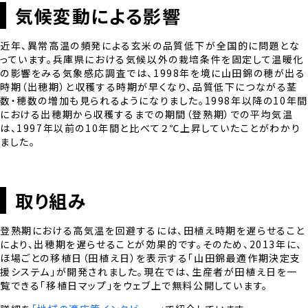
気候変動による影響
近年、異常高温の頻発による玄米の品質低下が全国的に問題とな
っています。兵庫県における気候以外の栽培条件を固定して温暖化
の影響をみる気象感応調査では、1998年を境に山田錦の穂が出る
時期（出穂期）と収穫する時期が早くなり、品質低下につながる茎
数・穂数の増加も見られるようになりました。1998年以降の10年間
における出穂期から収穫するまでの期間（登熟期）での平均気温
は、1997年以前の10年間と比べて２℃上昇していたことがわかり
ました。
取り組み
登熟期における高気温を回避するには、田植え時期を遅らせること
により、出穂期を遅らせることが効果的です。そのため、2013年に、
ほ場ごとの移植日（田植え日）を表示する「山田錦最適作期決定支
援システム」が開発されました。現在では、生産者が田植え日を一
覧できる「移植日マップ」をウェブ上で無料公開しています。