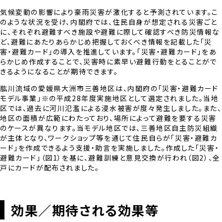
気候変動の影響により豪雨災害が激化すると予測されています。こ
のような状況を受け、内閣府では、住民自身が想定される災害ごと
に、それぞれ避難すべき施設や避難に際して確認すべき防災情報な
ど、避難にあたりあらかじめ把握しておくべき情報を記載した「災
害・避難カード」の導入を推進しています。「災害・避難カード」をあ
らかじめ作成することで、災害時に素早い避難行動をとることがで
きるようになることが期待できます。
肱川流域の愛媛県大洲市三善地区は、内閣府の「災害・避難カード
モデル事業」※の平成28年度実施地区として選定されました。当地
区では、過去に河川氾濫による浸水被害が度々発生しました。また、
地区の面積が広範にわたっており、場所によって避難を要する災害
のケースが異なります。当モデル地区では、三善地区自主防災組織
が主体となり、ワークショップ等を通じて住民自らが「災害・避難カ
ード」を作成できるよう支援・助言を実施しました。作成した「災害・
避難カード」（図1）を基に、避難訓練と意見交換が行われ（図2）、全
戸にカードが配布されました。
効果／期待される効果等