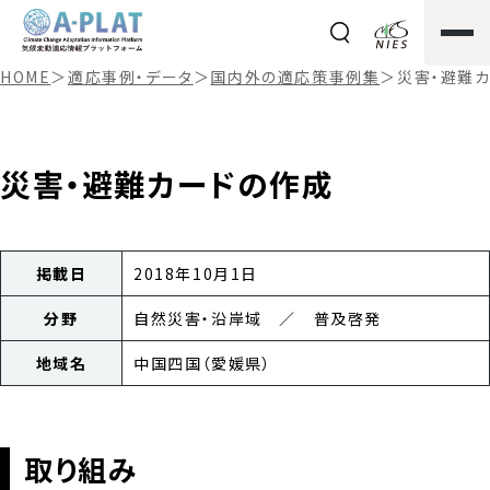
HOME
＞
適応事例・データ
＞
国内外の適応策事例集
＞
災害・避難
災害・避難カードの作成
掲載日
2018年10月1日
分野
自然災害・沿岸域 ／ 普及啓発
地域名
中国四国（愛媛県）
取り組み