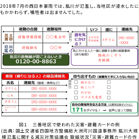
2018年7月の西日本豪雨では、肱川が氾濫し、当地区が浸水したに
もかかわらず、犠牲者は出ませんでした。
図１ 三善地区で使われた災害・避難カードの例
(出典：国土交通省四国地方整備局大洲河川国道事務所 肱川大規
模氾濫に関する減災対策協議会 取組状況「災害・避難カードの作