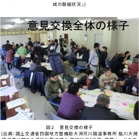
成の取組状況」)
図２ 意見交換の様子
(出典：国土交通省四国地方整備局大洲河川国道事務所 肱川大規