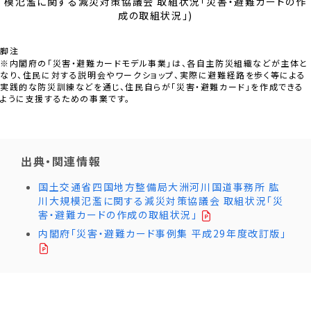
模氾濫に関する減災対策協議会 取組状況「災害・避難カードの作
成の取組状況」)
脚注
※内閣府の「災害・避難カードモデル事業」は、各自主防災組織などが主体と
なり、住民に対する説明会やワークショップ、実際に避難経路を歩く等による
実践的な防災訓練などを通じ、住民自らが「災害・避難カード」を作成できる
ように支援するための事業です。
出典・関連情報
国土交通省四国地方整備局大洲河川国道事務所 肱
川大規模氾濫に関する減災対策協議会 取組状況「災
害・避難カードの作成の取組状況」
内閣府「災害・避難カード事例集 平成29年度改訂版」