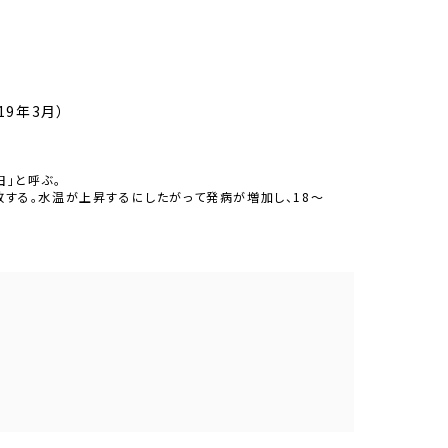
9年3月）
田」と呼ぶ。
敗する。水温が上昇するにしたがって発病が増加し、18～