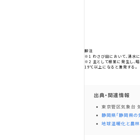
脚注
※1 わさび田において、湧水
※2 主として根茎に発生し、
19℃以上になると激発する。
出典・関連情報
東京管区気象台 気
静岡県「静岡県の
地球温暖化と農