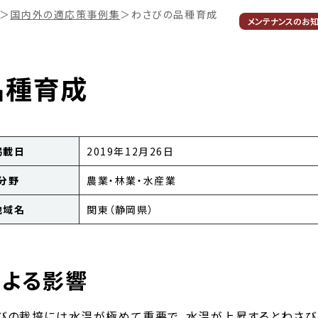
＞
国内外の適応策事例集
＞
わさびの品種育成
メンテナンスのお
品種育成
掲載日
2019年12月26日
分野
農業・林業・水産業
地域名
関東（静岡県）
による影響
びの栽培には水温が極めて重要で、水温が上昇するとわさび