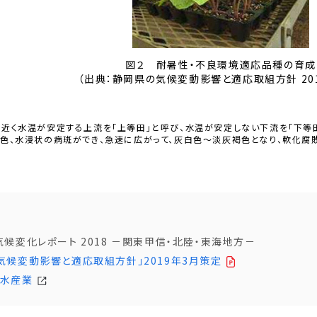
図２ 耐暑性・不良環境適応品種の育成
（出典：静岡県の気候変動影響と適応取組方針 201
に近く水温が安定する上流を「上等田」と呼び、水温が安定しない下流を「下等
暗色、水浸状の病斑ができ、急速に広がって、灰白色～淡灰褐色となり、軟化腐
候変化レポート 2018 －関東甲信・北陸・東海地方－
気候変動影響と適応取組方針」2019年3月策定
林水産業