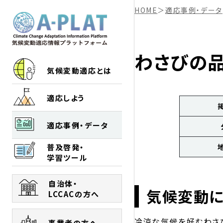
HOME
＞
適応事例・データ
わさびの
気候変動適応とは
適応しよう
適応事例・データ
普及啓発・
学習ツール
自治体・
気候変動
LCCACの方へ
冷涼な気候を好むわさ
事業者の方へ