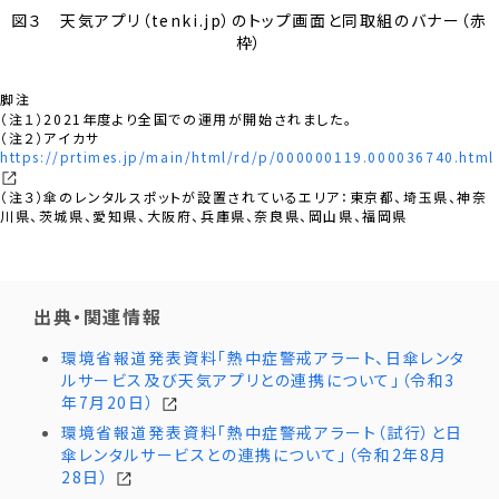
図３ 天気アプリ（tenki.jp）のトップ画面と同取組のバナー（赤
枠）
脚注
（注１）2021年度より全国での運用が開始されました。
（注２）アイカサ
https://prtimes.jp/main/html/rd/p/000000119.000036740.html
（注３）傘のレンタルスポットが設置されているエリア：東京都、埼玉県、神奈
川県、茨城県、愛知県、大阪府、兵庫県、奈良県、岡山県、福岡県
出典・関連情報
環境省報道発表資料「熱中症警戒アラート、日傘レンタ
ルサービス及び天気アプリとの連携について」（令和3
年7月20日）
環境省報道発表資料「熱中症警戒アラート（試行）と日
傘レンタルサービスとの連携について」（令和2年8月
28日）