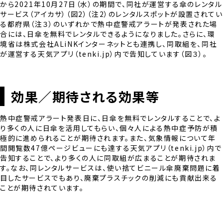
から2021年10月27日（水）の期間で、同社が運営する傘のレンタル
サービス（アイカサ）（図2）（注2）のレンタルスポットが設置されてい
る都府県（注３）のいずれかで熱中症警戒アラートが発表された場
合には、日傘を無料でレンタルできるようになりました。さらに、環
境省は株式会社ALiNKインターネットとも連携し、同取組を、同社
が運営する天気アプリ（tenki.jp）内で告知しています（図３）。
効果／期待される効果等
熱中症警戒アラート発表日に、日傘を無料でレンタルすることで、よ
り多くの人に日傘を活用してもらい、個々人による熱中症予防が積
極的に進められることが期待されます。また、気象情報について年
間閲覧数47億ページビューにも達する天気アプリ（tenki.jp）内で
告知することで、より多くの人に同取組が広まることが期待されま
す。なお、同レンタルサービスは、使い捨てビニール傘廃棄問題に着
目したサービスでもあり、廃棄プラスチックの削減にも貢献出来る
ことが期待されています。