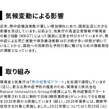
気候変動による影響
近年、熱中症搬送者数が著しい増加傾向にあり、国民生活に大きな
影響を及ぼしています。以前より、気象庁の高温注意情報や環境省
の暑さ指数（WBGT）によって国民に注意を呼びかけていますが、熱
中症による死亡者数や救急搬送者数は引き続き多い状態が続いて
いることから、国民への効果的な予防行動に繋げるための情報発
が課題となっています。
取り組み
環境省と気象庁は「
熱中症警戒アラート
」を全国で運用しています
（注1）。更なる熱中症予防の推進のため、環境省と株式会社
Nature Innovation Groupの連携により、熱中症警戒アラート
が発表された日に無料で日傘(晴雨兼用傘)がレンタルできる取組
を2020年度から実施しています（図１）。2020年夏季には、関東甲
信地方を対象に実施しました。2021年度については７月20日（火）