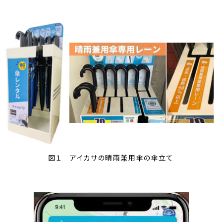
図１ アイカサの晴雨兼用傘の傘立て