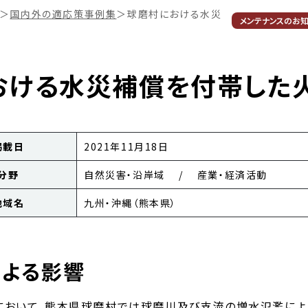
＞
国内外の適応策事例集
＞
球磨村における水災補償を付帯した火
メンテナンスのお
おける水災補償を付帯した
掲載日
2021年11月18日
分野
自然災害・沿岸域 / 産業・経済活動
地域名
九州・沖縄（熊本県）
による影響
において、熊本県球磨村では球磨川及び支流の増水氾濫に