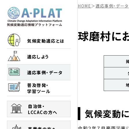
HOME
＞
適応事例・データ
球磨村に
気候変動適応とは
適応しよう
適応事例・データ
普及啓発・
学習ツール
自治体・
気候変動
LCCACの方へ
令和２年７月豪雨災害
事業者の方へ