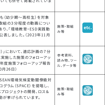
ついても併せて掲載されていま
も（幼少期～高校生）を対象
実践取組の３分程度の動画につい
施策・取組
あり、「環境教育・ESD実践動
み等
公表しました。（2023年11月
）」において、適応計画の７分
参考資料、
に実施した施策のフォローアッ
読み物、ツー
４年度施策フォローアップ報告
ル、データ等
0月26日）
ASEAN環境気候変動閣僚級対
グラム（SPACE）を提唱し、
施策・取組
プロジェクトの開発、ロス＆
み等
動が挙げられています。