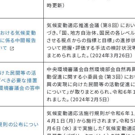
時更新）
気候変動適応推進会議（第８回）におい
における気候変動
づき、「国、地方自治体、国民の各レベ
価に係る中間報告
させる視点からの指標と目標」の進捗
いて
ついて把握・評価する手法の検討状況
まとめられました。（2024年3月26日）
中央環境審議会自然環境部会自然再
向けた民間等の活
動促進に関する小委員会（第３回）にお
ずべき必要な措置
興の実現に向けた民間等の活動促進に
央環境審議会の答申
について」が取りまとめられ、令和６年
れました。（2024年2月5日）
気候変動適応法施行規則が令和６年１
４月１日（月）から施行されます。令和５
規則の公布につい
月６日（水）まで実施した「気候変動適