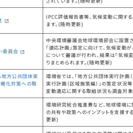
されています。(随時更新)
IPCC評価報告書等、気候変動に関す
見
ます。(随時更新)
中央環境審議会地球環境部会に設置さ
「適応計画」策定に向けて、気候変動
小委員会
について審議が行われ、結果は「気候
りまとめられます。(随時更新)
る地方公共団体実
環境省では、「地方公共団体実行計画（
温暖化対策への取
実行計画（区域施策編）」の策定状況等
変動適応に関する取組状況も調査対象と
環境研究総合推進費など、地球環境に
の共有や政策へのインプットを支援する
更新)