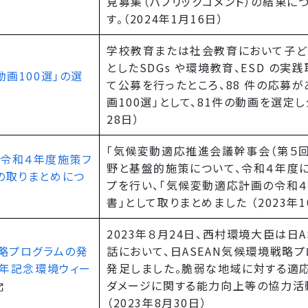
見募集（パブリックコメント）の結果に
す。（2024年1月16日）
学校教育または社会教育において子ど
としたSDGs や環境教育、ESD の
動画100選」の選
て公募を行ったところ、88 件の応募が
画100選」として、81件の動画を選定し
28日）
「気候変動適応推進会議幹事会（第５回
の令和４年度施策フ
野と基盤的施策について、令和４年度
の取りまとめにつ
プを行い、「気候変動適応計画の令和
書」として取りまとめました （2023年1
2023年８月24日、西村環境大臣は日
戦略プログラムの発
話において、日ASEAN気候環境戦略プロ
周年記念環境ウィー
発足しました。脆弱な地域に対する適応
ダメージに関する能力向上等の協力活
（2023年8月30日）