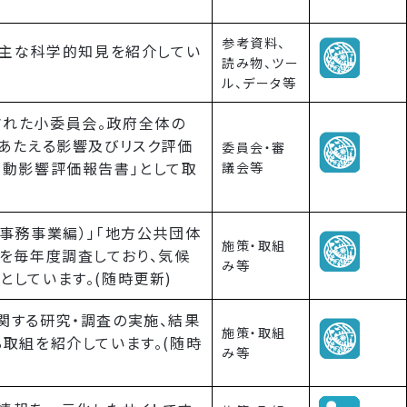
参考資料、
る主な科学的知見を紹介してい
読み物、ツー
ル、データ等
れた小委員会。政府全体の
があたえる影響及びリスク評価
委員会・審
変動影響評価報告書」として取
議会等
事務事業編）」「地方公共団体
施策・取組
を毎年度調査しており、気候
み等
しています。(随時更新)
関する研究・調査の実施、結果
施策・取組
取組を紹介しています。(随時
み等