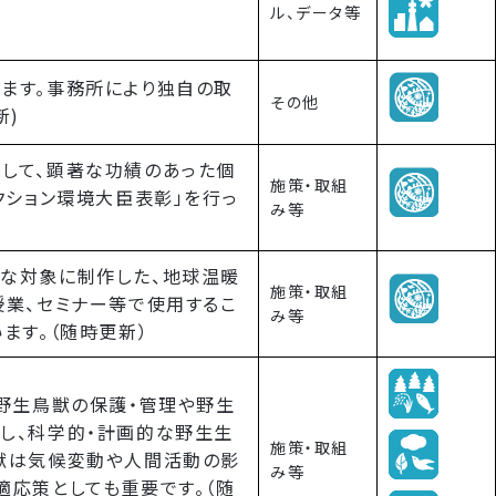
ル、データ等
ます。事務所により独自の取
その他
新)
して、顕著な功績のあった個
施策・取組
クション環境大臣表彰」を行っ
み等
な対象に制作した、地球温暖
施策・取組
授業、セミナー等で使用するこ
み等
ます。（随時更新）
、野生鳥獣の保護・管理や野生
し、科学的・計画的な野生生
施策・取組
獣は気候変動や人間活動の影
み等
適応策としても重要です。（随