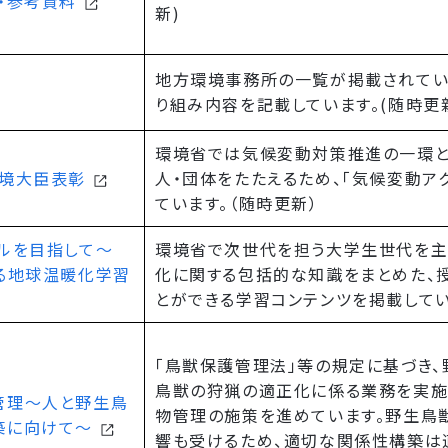
・参考資料
新)
地方環境事務所の一覧が掲載されてい
り組み内容を記載しています。(随時更
環境省では気候変動対策推進の一環と
環境大臣表彰
人・団体をたたえるため、「気候変動ア
ています。（随時更新）
ルを目指して～
環境省で次世代を担う大学生世代を主
る地球温暖化学習
化に関する包括的な知識をまとめた、
とができる学習コンテンツを掲載してい
「鳥獣保護管理法」等の規定に基づき
鳥獣の狩猟の適正化に係る業務を実施
管理～人と野生鳥
物管理の施策を進めています。野生鳥
築に向けて～
響も受けるため、適切な関係性構築は