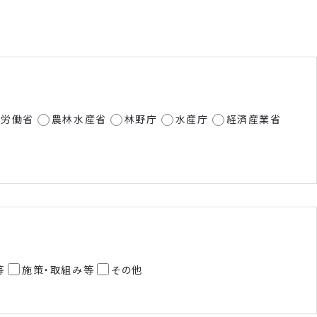
生労働省
農林水産省
林野庁
水産庁
経済産業省
等
施策・取組み等
その他