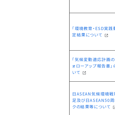
「環境教育・ESD実践
定結果について
「気候変動適応計画
ォローアップ報告書」
いて
日ASEAN気候環境
足及び日ASEAN50
クの結果等について