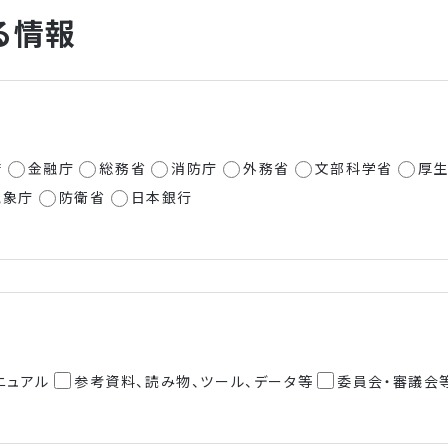
る情報
府
金融庁
総務省
消防庁
外務省
文部科学省
厚
気象庁
防衛省
日本銀行
ニュアル
参考資料、読み物、ツール、データ等
委員会・審議会