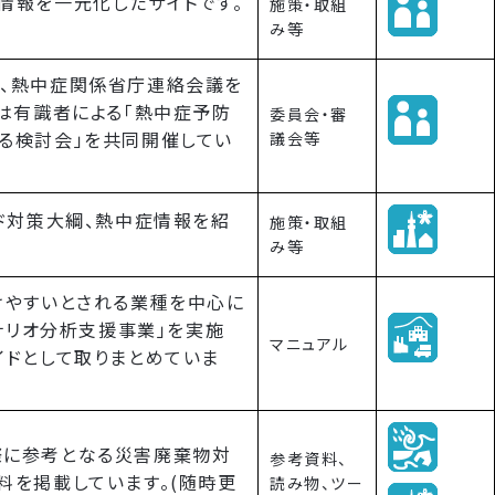
情報を一元化したサイトです。
施策・取組
み等
、熱中症関係省庁連絡会議を
は有識者による「熱中症予防
委員会・審
る検討会」を共同開催してい
議会等
ド対策大綱、熱中症情報を紹
施策・取組
み等
けやすいとされる業種を中心に
シナリオ分析支援事業」を実施
マニュアル
イドとして取りまとめていま
際に参考となる災害廃棄物対
参考資料、
料を掲載しています。(随時更
読み物、ツー