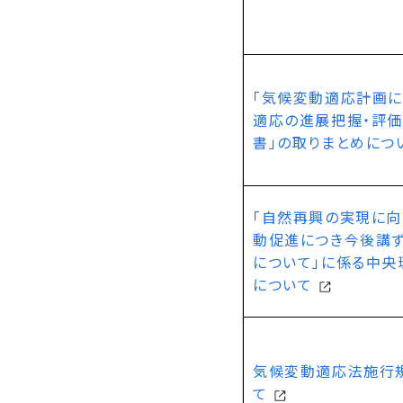
「気候変動適応計画
適応の進展把握・評
書」の取りまとめにつ
「自然再興の実現に
動促進につき今後講
について」に係る中
について
気候変動適応法施行
て