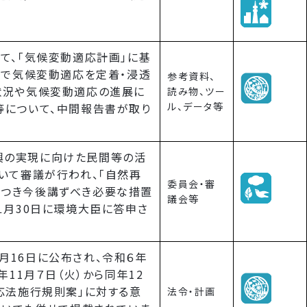
て、「気候変動適応計画」に基
ルで気候変動適応を定着・浸透
参考資料、
状況や気候変動適応の進展に
読み物、ツー
ル、データ等
等について、中間報告書が取り
興の実現に向けた民間等の活
いて審議が行われ、「自然再
委員会・審
つき今後講ずべき必要な措置
議会等
１月30日に環境大臣に答申さ
月16日に公布され、令和６年
年11月７日（火）から同年12
応法施行規則案」に対する意
法令・計画