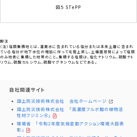
図５ STePP
脚注
（注）塩類集積地とは、灌漑水に含まれている塩分または本来土層に含まれ
ている塩分が地下水位の増加に伴って毛管上昇し、土壌面蒸発によって塩類
のみ地表に集積した地帯のこと。集積する塩類は、塩化ナトリウム、硫酸ナト
リウム、硫酸カルシウム、硫酸マグネシウムなどである。
自社関連サイト
国土防災技術株式会社 会社ホームページ
国土防災技術株式会社 「高濃度フルボ酸の植物活
性材フジミンⓇ」
環境省 「令和2年度気候変動アクション環境大臣表
彰」