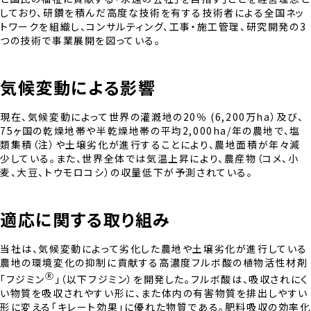
しており、研鑽を積んだ高度な技術を有する技術者による全国ネッ
トワークを組織し、コンサルティング、工事・施工管理、研究開発の3
つの技術で事業展開を図っている。
気候変動による影響
現在、気候変動によって世界の灌漑地の20％ (6,200万ha）及び、
75ヶ国の乾燥地帯や半乾燥地帯の平均2,000ha/年の農地で、塩
類集積（注）や土壌劣化が進行することにより、農地面積が年々減
少している。また、世界全体では気温上昇により、農産物（コメ、小
麦、大豆、トウモロコシ）の収量低下が予測されている。
適応に関する取り組み
当社は、気候変動によって劣化した農地や土壌劣化が進行している
農地の環境変化の抑制に貢献する高濃度フルボ酸の植物活性材剤
Ⓡ
「フジミン
」（以下フジミン）を開発した。フルボ酸は、吸収されにく
い物質を吸収されやすい形に、また体内の有害物質を排出しやすい
形に変える「キレート効果」に優れた物質である。肥料吸収の効率化