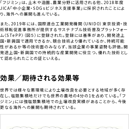
「フジミン」は、土木や造園、農業分野に活用される他、2018年度
JICA「中小企業・SDGｓビジネス支援事業」に採択されたことによ
り、海外への展開も進んでいる。
また、2019年には、国際連合工業開発機関（UNIDO）東京投資・技
術移転促進事務所が提供するサステナブル技術普及プラットフォー
ム〈STePP〉（図５）に登録された。登録には基準があり、開発途上
国・新興国で適用できるか、競合技術より優れているか、持続可能
性があるか等の技術面のみならず、当該企業の事業姿勢も評価。開
発途上国・新興国での持続的な産業開発に役立つ、優れた技術とし
て認められたことの証といえる。
効果／期待される効果等
世界では様々な悪環境により土壌改良を必要とする地域が多く存
在し、塩類集積地だけでも世界の農地の4分の1を占めている。「フ
ジミン」には強塩類集積地での土壌改良実績があることから、今後
更なる海外への展開も期待されている。