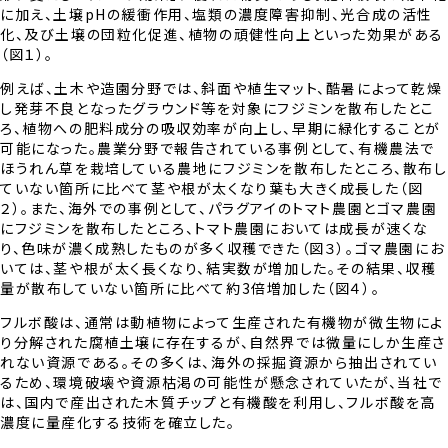
に加え、土壌pHの緩衝作用、塩類の濃度障害抑制、光合成の活性
化、及び土壌の団粒化促進、植物の頑健性向上といった効果がある
（図１）。
例えば、土木や造園分野では、斜面や植生マット、酷暑によって乾燥
し発芽不良となったグラウンド等を対象にフジミンを散布したとこ
ろ、植物への肥料成分の吸収効率が向上し、早期に緑化することが
可能になった。農業分野で報告されている事例として、有機農法で
ほうれん草を栽培している農地にフジミンを散布したところ、散布し
ていない箇所に比べて茎や根が太くなり葉も大きく成長した（図
２）。また、海外での事例として、パラグアイのトマト農園とゴマ農園
にフジミンを散布したところ、トマト農園においては成長が速くな
り、色味が濃く成熟したものが多く収穫できた（図３）。ゴマ農園にお
いては、茎や根が太く長くなり、結実数が増加した。その結果、収穫
量が散布していない箇所に比べて約3倍増加した（図４）。
フルボ酸は、通常は動植物によって生産された有機物が微生物によ
り分解された腐植土壌に存在するが、自然界では微量にしか生産さ
れない資源である。その多くは、海外の採掘資源から抽出されてい
るため、環境破壊や資源枯渇の可能性が懸念されていたが、当社で
は、国内で産出された木質チップと有機酸を利用し、フルボ酸を高
濃度に量産化する技術を確立した。