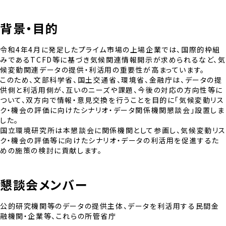
背景・目的
令和4年4月に発足したプライム市場の上場企業では、国際的枠組
みであるTCFD等に基づき気候関連情報開示が求められるなど、気
候変動関連データの提供・利活用の重要性が高まっています。
このため、文部科学省、国土交通省、環境省、金融庁は、データの提
供側と利活用側が、互いのニーズや課題、今後の対応の方向性等に
ついて、双方向で情報・意見交換を行うことを目的に「気候変動リス
ク・機会の評価に向けたシナリオ・データ関係機関懇談会」設置しま
した。
国立環境研究所は本懇談会に関係機関として参画し、気候変動リ
ク・機会の評価等に向けたシナリオ・データの利活用を促進するた
めの施策の検討に貢献します。
懇談会メンバー
公的研究機関等のデータの提供主体、データを利活用する民間金
融機関・企業等、これらの所管省庁