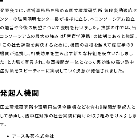
発表会では、運営事務局を務める国立環境研究所 気候変動適応セ
ンターの肱岡靖明センター長が挨拶に立ち、本コンソーシアム設立
の趣旨や今後の展望について説明を行いました。 挨拶の中では、当
コンソーシアムの最大の強みは「産官学連携」の体制にあると強調。
「この社会課題を解決するために、機関の垣根を越えて産官学の9
機関が連携し、相乗効果を生み出す新たな枠組を設立いたしまし
た」と力強く宣言され、参画機関が一体となって実効性の高い熱中
症対策をスピーディーに実現していく決意が発信されました。
発起人機関
国立環境研究所や環境再生保全機構などを含む9機関が発起人と
して参画し、熱中症対策の社会実装に向けた取り組みをけん引しま
す。
アース製薬株式会社