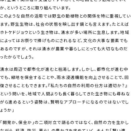
か、というところに取り組んでいます。
このような自然の活用では野生の動植物との関係を特に重視して
ます。野生生物は、社会の状態を映し出す鏡とも言えます。たとえば
ホトケドジョウという生き物は、湧水が多い場所に生息します。地域
によってはお祭りで捧げものにされるなど、文化の大事な要素でも
あるのですが、それは湧水が農業や暮らしにとっても大切なものだ
ったからでしょう。
湧水は周辺で都市化が進むと枯渇します。しかし、都市化が進む中
でも、緑地を保全することや、雨水浸透機能を向上させることで、回
復させることもできます。『私たちの自然の利用の仕方は適切か？』
という問いを、地域で人間よりも長く暮らしてきた生き物にも尋ねな
がら進めるという姿勢は、賢明なアプローチになるのではないでし
ょうか」
「開発か、保全か」の二項対立で語るのではなく、自然の力を生かし
ながら、経済、防災、暮らしの豊かさを求めていく。そんな「賢い適