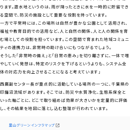
ります。遊水地というのは、雨が降ったときに水を一時的に貯留でき
る空間で、防災の施設として重要な役割を持っています。
一方で平常時には、この場所は自然が豊かな公園として活用され、
福祉や教育目的での活用など、人と自然の関係、人と人の関係を育
む場としての役割を担っています。この空間で育まれた地域コミュニ
ティの連携力は、非常時の助け合いにもつながるでしょう。
そうした「非常時の備え」と「日常の恵み」を切り離さずに、一体で増
やしていく発想は、特定のリスクを下げるというよりも、システム全
体の対応力を向上させることになると考えています」
西廣副センター長が重点的に活動している場所の一つに、千葉県の
印旛沼流域があります。そこでは、防災や水質浄化、生態系保全と
いった軸ごとに、どこで取り組めば効果が大きいかを定量的に評価
し、その結果を地図に落とし込む整理が行われています。
里山グリーンインフラマップ