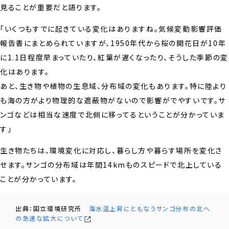
見ることが重要だと語ります。
「いくつもすでに起きている変化はありますね。気候変動影響評価
報告書にまとめられていますが、1950年代から桜の開花日が10年
に1.1日程度早まっていたり、紅葉が遅くなったり、そうした季節の変
化はあります。
あと、生き物や植物の生息域、分布域の変化もあります。特に陸より
も海の方がより物理的な遮蔽物がないので影響がでやすいです。サ
ンゴなどは相当な速度で北側に移ってるということが分かっていま
す」
生き物たちは、環境変化に対応し、暮らし方や暮らす場所を変化さ
せます。サンゴの分布域は年間14kmものスピードで北上している
ことが分かっています。
出典：国立環境研究所
海水温上昇にともなうサンゴ分布の北へ
の急速な拡大について