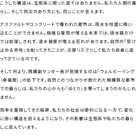
こうした構造は、生態系に限った話ではありません。私たち人間の暮
らし、そして防災のあり方にも、同じことが言えます。
アスファルトやコンクリートで覆われた都市は、雨水を地面に吸い
込むことができません。極端な豪雨が増える未来では、排水路だけ
では処理しきれず、浸水被害が増える恐れがあります。自然の「受け
止める余地」を削ってきたことが、災害リスクとして私たち自身に返
ってきているのです。
そして何より、西廣副センター長が危惧するのは「ウェルビーイング
（幸福度）」の低下です。自然とのつながりが断たれた無機質な都市
での暮らしは、私たちの心からも「ゆとり」を奪ってしまうのかもしれ
ません。
効率を重視してきた結果、私たちの社会は便利になる一方で、変化
に弱い構造を抱えるようになり、その影響は生態系や私たちの暮ら
しに及んでいます。