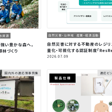
自然災害・沿岸域
産業・経済活動
水資源
自然災害に対する不動産のレジリ
に強い豊かな森へ。
量化・可視化する認証制度「ResRe
源林づくり
2026.07.09
国内外の適応策事例集
適応ビ